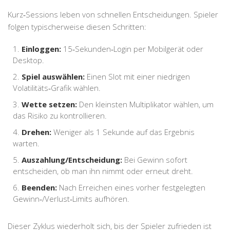
Kurz‑Sessions leben von schnellen Entscheidungen. Spieler
folgen typischerweise diesen Schritten:
Einloggen:
15‑Sekunden‑Login per Mobilgerät oder
Desktop.
Spiel auswählen:
Einen Slot mit einer niedrigen
Volatilitäts‑Grafik wählen.
Wette setzen:
Den kleinsten Multiplikator wählen, um
das Risiko zu kontrollieren.
Drehen:
Weniger als 1 Sekunde auf das Ergebnis
warten.
Auszahlung/Entscheidung:
Bei Gewinn sofort
entscheiden, ob man ihn nimmt oder erneut dreht.
Beenden:
Nach Erreichen eines vorher festgelegten
Gewinn‑/Verlust‑Limits aufhören.
Dieser Zyklus wiederholt sich, bis der Spieler zufrieden ist