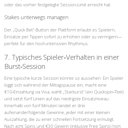
oder das vorher festgelegte Session‑Limit erreicht hat.
Stakes unterwegs managen
Der „Quick Bet“-Button der Plattform erlaubt es Spielern,
Einsätze per Tippen sofort zu erhöhen oder zu verringern—
perfekt für den hoch‑intensiven Rhythmus.
7. Typisches Spieler‑Verhalten in einer
Burst‑Session
Eine typische kurze Session könnte so aussehen: Ein Spieler
loggt sich während der Mittagspause ein, macht eine
€10‑Einzahlung via Visa, wählt „Starburst“ (ein Quickspin‑Titel)
und setzt fünf Linien auf das niedrigste Einsatzniveau.
Innerhalb von fünf Minuten landet er drei
aufeinanderfolgende Gewinne, jeder mit einer kleinen
Auszahlung, die zu einer schnellen Fortsetzung ermutigt.
Nach acht Spins und €30 Gewinn (inklusive Free Spins) hört