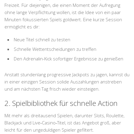
Freizeit. Für diejenigen, die einen Moment der Aufregung
ohne lange Verpflichtung wollen, ist die Idee von ein paar
Minuten fokussierten Spiels goldwert. Eine kurze Session
ermöglicht es dir:
Neue Titel schnell zu testen
Schnelle Wettentscheidungen zu treffen
Den Adrenalin-Kick sofortiger Ergebnisse zu genießen
Anstatt stundenlang progressive Jackpots zu jagen, kannst du
in einer einzigen Session solide Auszahlungen anstreben
und am nächsten Tag frisch wieder einsteigen.
2. Spielbibliothek für schnelle Action
Mit mehr als dreitausend Spielen, darunter Slots, Roulette,
Blackjack und Live‑Casino‑Titel, ist das Angebot groß, aber
leicht für den ungeduldigen Spieler gefiltert.