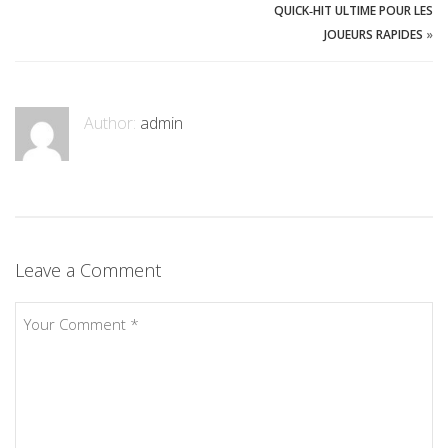
QUICK‑HIT ULTIME POUR LES
JOUEURS RAPIDES
»
Author:
admin
Leave a Comment