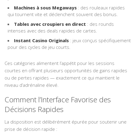
Machines à sous Megaways
: des rouleaux rapides
qui tournent vite et déclenchent souvent des bonus.
Tables avec croupiers en direct
: des rounds
intenses avec des deals rapides de cartes.
Instant Casino Originals
: jeux conçus spécifiquement
pour des cycles de jeu courts.
Ces catégories alimentent l’appétit pour les sessions
courtes en offrant plusieurs opportunités de gains rapides
ou de pertes rapides — exactement ce qui maintient le
niveau d’adrénaline élevé.
Comment l’Interface Favorise des
Décisions Rapides
La disposition est délibérément épurée pour soutenir une
prise de décision rapide :