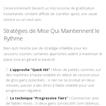
L’environnement devient un microcosme de gratification
instantanée, rendant difficile de s’arrêter après une seule
victoire ou un seul spin.
Stratégies de Mise Qui Maintiennent le
Rythme
Bien qu’il n’existe pas de stratégie infaillible pour les
sessions courtes, certaines approches aident à maximiser le
plaisir tout en gérant le bankroll :
L’approche “Quick Hit” :
Miser de petites sommes sur
des machines à haute volatilité en début de session pour
de gros gains potentiels ; si rien ne se produit en deux
minutes, passer à des titres à faible volatilité pour une
progression régulière.
La technique “Progressive Tiers” :
Commencer avec
de faibles mises ; si deux gains consécutifs sont obtenus,