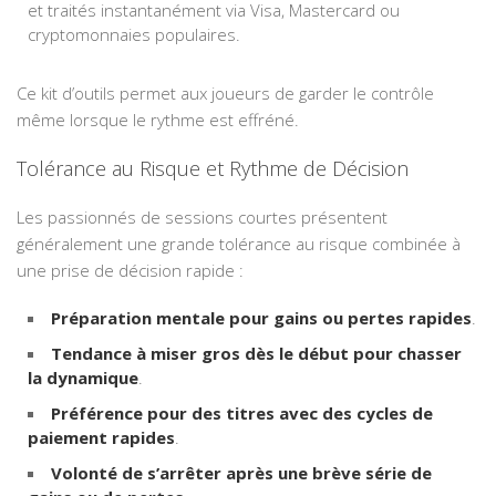
et traités instantanément via Visa, Mastercard ou
cryptomonnaies populaires.
Ce kit d’outils permet aux joueurs de garder le contrôle
même lorsque le rythme est effréné.
Tolérance au Risque et Rythme de Décision
Les passionnés de sessions courtes présentent
généralement une grande tolérance au risque combinée à
une prise de décision rapide :
Préparation mentale pour gains ou pertes rapides
.
Tendance à miser gros dès le début pour chasser
la dynamique
.
Préférence pour des titres avec des cycles de
paiement rapides
.
Volonté de s’arrêter après une brève série de