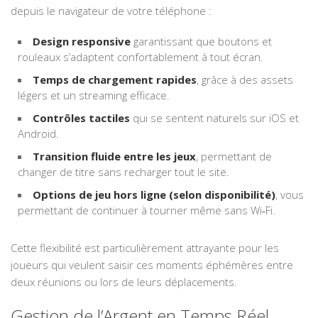
depuis le navigateur de votre téléphone :
Design responsive
garantissant que boutons et
rouleaux s’adaptent confortablement à tout écran.
Temps de chargement rapides
, grâce à des assets
légers et un streaming efficace.
Contrôles tactiles
qui se sentent naturels sur iOS et
Android.
Transition fluide entre les jeux
, permettant de
changer de titre sans recharger tout le site.
Options de jeu hors ligne (selon disponibilité)
, vous
permettant de continuer à tourner même sans Wi‑Fi.
Cette flexibilité est particulièrement attrayante pour les
joueurs qui veulent saisir ces moments éphémères entre
deux réunions ou lors de leurs déplacements.
Gestion de l’Argent en Temps Réel