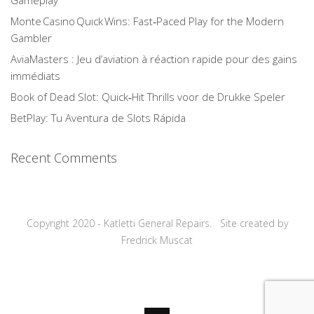
Gameplay
Monte Casino Quick Wins: Fast‑Paced Play for the Modern
Gambler
AviaMasters : Jeu d’aviation à réaction rapide pour des gains
immédiats
Book of Dead Slot: Quick‑Hit Thrills voor de Drukke Speler
BetPlay: Tu Aventura de Slots Rápida
Recent Comments
Copyright 2020 - Katletti General Repairs. Site created by
Fredrick Muscat