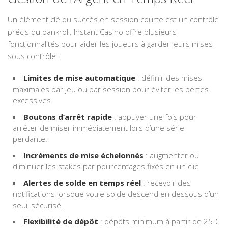
Un élément clé du succès en session courte est un contrôle
précis du bankroll. Instant Casino offre plusieurs
fonctionnalités pour aider les joueurs à garder leurs mises
sous contrôle :
Limites de mise automatique
: définir des mises
maximales par jeu ou par session pour éviter les pertes
excessives.
Boutons d’arrêt rapide
: appuyer une fois pour
arrêter de miser immédiatement lors d’une série
perdante.
Incréments de mise échelonnés
: augmenter ou
diminuer les stakes par pourcentages fixés en un clic.
Alertes de solde en temps réel
: recevoir des
notifications lorsque votre solde descend en dessous d’un
seuil sécurisé.
Flexibilité de dépôt
: dépôts minimum à partir de 25 €