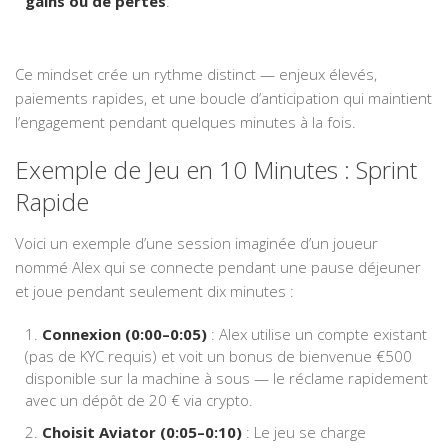
gains ou de pertes
.
Ce mindset crée un rythme distinct — enjeux élevés,
paiements rapides, et une boucle d’anticipation qui maintient
l’engagement pendant quelques minutes à la fois.
Exemple de Jeu en 10 Minutes : Sprint
Rapide
Voici un exemple d’une session imaginée d’un joueur
nommé Alex qui se connecte pendant une pause déjeuner
et joue pendant seulement dix minutes :
Connexion (0:00–0:05)
: Alex utilise un compte existant
(pas de KYC requis) et voit un bonus de bienvenue €500
disponible sur la machine à sous — le réclame rapidement
avec un dépôt de 20 € via crypto.
Choisit Aviator (0:05–0:10)
: Le jeu se charge