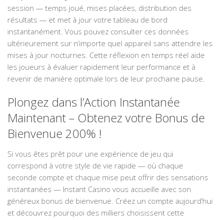
session — temps joué, mises placées, distribution des
résultats — et met à jour votre tableau de bord
instantanément. Vous pouvez consulter ces données
ultérieurement sur n’importe quel appareil sans attendre les
mises à jour nocturnes. Cette réflexion en temps réel aide
les joueurs à évaluer rapidement leur performance et à
revenir de manière optimale lors de leur prochaine pause.
Plongez dans l’Action Instantanée
Maintenant – Obtenez votre Bonus de
Bienvenue 200% !
Si vous êtes prêt pour une expérience de jeu qui
correspond à votre style de vie rapide — où chaque
seconde compte et chaque mise peut offrir des sensations
instantanées — Instant Casino vous accueille avec son
généreux bonus de bienvenue. Créez un compte aujourd’hui
et découvrez pourquoi des milliers choisissent cette