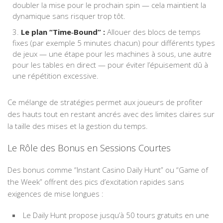
doubler la mise pour le prochain spin — cela maintient la
dynamique sans risquer trop tôt.
Le plan “Time‑Bound” :
Allouer des blocs de temps
fixes (par exemple 5 minutes chacun) pour différents types
de jeux — une étape pour les machines à sous, une autre
pour les tables en direct — pour éviter l’épuisement dû à
une répétition excessive.
Ce mélange de stratégies permet aux joueurs de profiter
des hauts tout en restant ancrés avec des limites claires sur
la taille des mises et la gestion du temps.
Le Rôle des Bonus en Sessions Courtes
Des bonus comme “Instant Casino Daily Hunt” ou “Game of
the Week” offrent des pics d’excitation rapides sans
exigences de mise longues :
Le Daily Hunt propose jusqu’à 50 tours gratuits en une