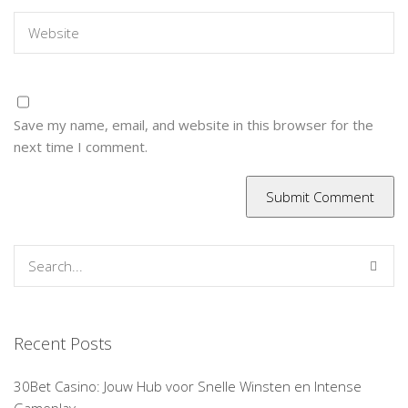
Save my name, email, and website in this browser for the
next time I comment.
Recent Posts
30Bet Casino: Jouw Hub voor Snelle Winsten en Intense