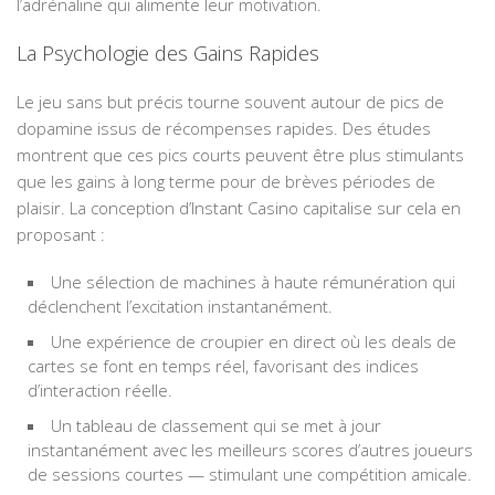
l’adrénaline qui alimente leur motivation.
La Psychologie des Gains Rapides
Le jeu sans but précis tourne souvent autour de pics de
dopamine issus de récompenses rapides. Des études
montrent que ces pics courts peuvent être plus stimulants
que les gains à long terme pour de brèves périodes de
plaisir. La conception d’Instant Casino capitalise sur cela en
proposant :
Une sélection de machines à haute rémunération qui
déclenchent l’excitation instantanément.
Une expérience de croupier en direct où les deals de
cartes se font en temps réel, favorisant des indices
d’interaction réelle.
Un tableau de classement qui se met à jour
instantanément avec les meilleurs scores d’autres joueurs
de sessions courtes — stimulant une compétition amicale.